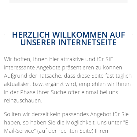
HERZLICH WILLKOMMEN AUF
UNSERER INTERNETSEITE
Wir hoffen, Ihnen hier attraktive und für SIE
interessante Angebote präsentieren zu können.
Aufgrund der Tatsache, dass diese Seite fast täglich
aktualisiert bzw. ergänzt wird, empfehlen wir Ihnen
Objektart
Objektart
Objektart
Haus
Wohnung
Grundstück
in der Phase Ihrer Suche öfter einmal bei uns
Wohnfläche
Wohnfläche
Grundstücksgröße
167 m²
57 m²
300 m²
reinzuschauen.
Grundstücksgröße
Anzahl Zimmer
229 m²
3
Sollten wir derzeit kein passendes Angebot für Sie
Anzahl Zimmer
Kaltmiete
5
485 €
haben, so haben Sie die Möglichkeit, uns unter "E-
Kaufpreis
349.000 €
Mail-Service" (auf der rechten Seite) Ihren