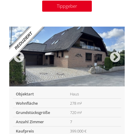
Tippgeber
Objektart
Haus
Wohnfläche
278 m²
Grundstücksgröße
720 m²
Anzahl Zimmer
7
Kaufpreis
399.000 €