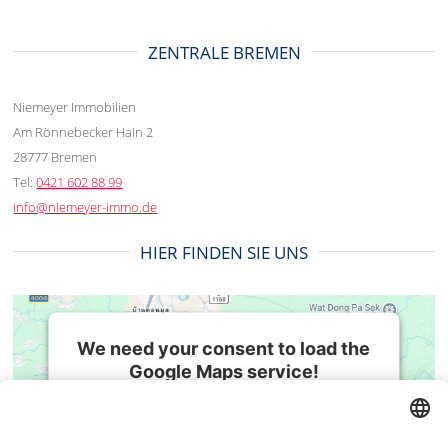
ZENTRALE BREMEN
Niemeyer Immobilien
Am Rönnebecker Hain 2
28777 Bremen
Tel:
0421 602 88 99
info@niemeyer-immo.de
HIER FINDEN SIE UNS
We need your consent to load the
Google Maps service!
We use a third party service to embed map
BESUCHEN SIE UNS AUCH HIER
content that may collect data about your
activity. Please review the details and accept