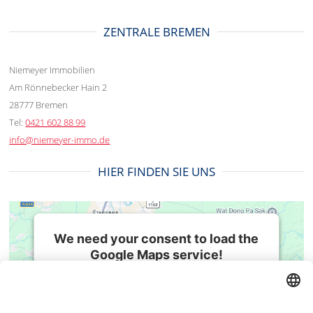
ZENTRALE BREMEN
Niemeyer Immobilien
Am Rönnebecker Hain 2
28777 Bremen
Tel:
0421 602 88 99
info@niemeyer-immo.de
HIER FINDEN SIE UNS
We need your consent to load the
Google Maps service!
We use a third party service to embed map
BESUCHEN SIE UNS AUCH HIER
content that may collect data about your
activity. Please review the details and accept