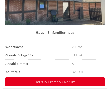
Haus - Einfamilienhaus
Wohnfläche
200 m²
Grundstücksgröße
491 m²
Anzahl Zimmer
8
Kaufpreis
329.900 €
Haus
in Bremen / Rekum