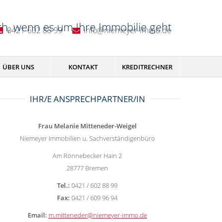
ch, wenn es um Ihre Immobilie geht
0421-602 88 99
info@niemeyer-immo.de
ÜBER UNS
KONTAKT
KREDITRECHNER
IHR/E ANSPRECHPARTNER/IN
Frau Melanie Mitteneder-Weigel
Niemeyer Immobilien u. Sachverständigenbüro
Am Rönnebecker Hain 2
28777 Bremen
Tel.:
0421 / 602 88 99
Fax:
0421 / 609 96 94
Email:
m.mitteneder@niemeyer-immo.de