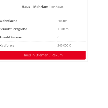
Haus - Mehrfamilienhaus
Wohnfläche
284 m²
Grundstücksgröße
1.010 m²
Anzahl Zimmer
6
Kaufpreis
349.000 €
Haus
in Bremen / Rekum