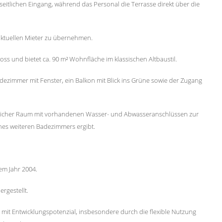
eitlichen Eingang, während das Personal die Terrasse direkt über die
aktuellen Mieter zu übernehmen.
s und bietet ca. 90 m² Wohnfläche im klassischen Altbaustil.
dezimmer mit Fenster, ein Balkon mit Blick ins Grüne sowie der Zugang
zlicher Raum mit vorhandenen Wasser- und Abwasseranschlüssen zur
ines weiteren Badezimmers ergibt.
em Jahr 2004.
rgestellt.
e mit Entwicklungspotenzial, insbesondere durch die flexible Nutzung