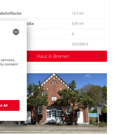
Wohnfläche
157 m²
Grundstücksgröße
679 m²
Anzahl Zimmer
6
Kaufpreis
329.000 €
Haus
in Bremen