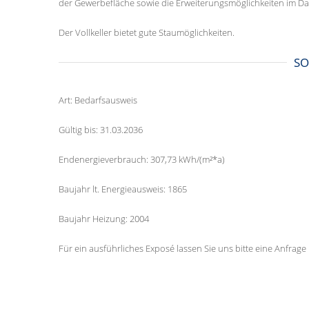
der Gewerbefläche sowie die Erweiterungsmöglichkeiten im D
Der Vollkeller bietet gute Staumöglichkeiten.
SO
Art: Bedarfsausweis
Gültig bis: 31.03.2036
Endenergieverbrauch: 307,73 kWh/(m²*a)
Baujahr lt. Energieausweis: 1865
Baujahr Heizung: 2004
Für ein ausführliches Exposé lassen Sie uns bitte eine Anfrag