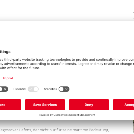
LAGE:
ebendigen Teil von Bremen-Vegesack, einem Stadtteil, der durch seine
n besticht.
ie sich in den zahlreichen historischen Gebäuden, dem alten Hafen
adtteil bietet eine angenehme Kombination aus ruhigen Wohnstraßen
egesacker Hafens, der nicht nur für seine maritime Bedeutung,