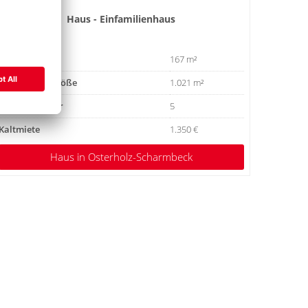
Haus - Einfamilienhaus
Wohnfläche
167 m²
Grundstücksgröße
1.021 m²
Anzahl Zimmer
5
Kaltmiete
1.350 €
Haus
in Osterholz-Scharmbeck