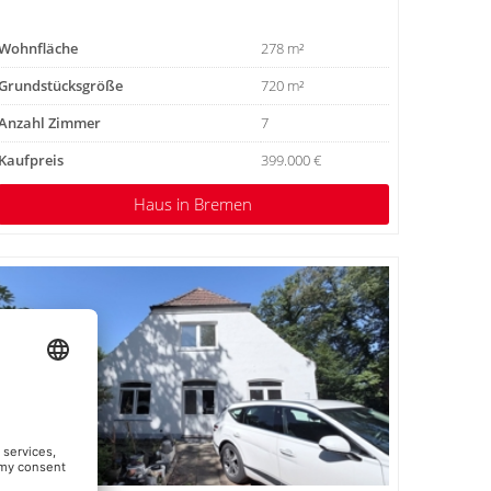
Wohnfläche
278 m²
Grundstücksgröße
720 m²
Anzahl Zimmer
7
Kaufpreis
399.000 €
Haus
in Bremen