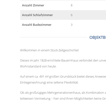
Anzahl Zimmer
8
Anzahl Schlafzimmer
6
Anzahl Badezimmer
3
OBJEKTB
Willkommen in einem Stück Zeitgeschichte!
Dieses im Jahr 1828 errichtete Bauernhaus verbindet den unv
Wohnstandard von heute.
Auf einem ca. 491 m² großen Grundstück bietet dieses Anwese
Einliegerwohnung) eine seltene Flexibilität.
Ob als großzügiges Mehrgenerationenhaus, als Kombination au
teilweisen Vermietung – hier sind Ihren Möglichkeiten keine Gr