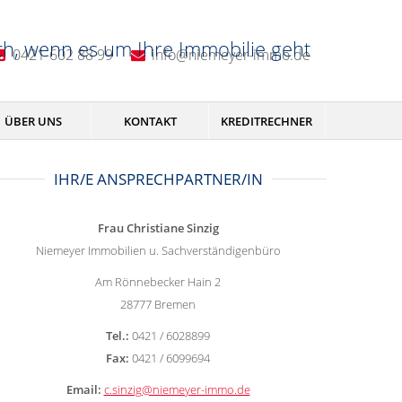
ch, wenn es um Ihre Immobilie geht
0421-602 88 99
info@niemeyer-immo.de
ÜBER UNS
KONTAKT
KREDITRECHNER
IHR/E ANSPRECHPARTNER/IN
Frau Christiane Sinzig
Niemeyer Immobilien u. Sachverständigenbüro
Am Rönnebecker Hain 2
28777 Bremen
Tel.:
0421 / 6028899
Fax:
0421 / 6099694
Email:
c.sinzig@niemeyer-immo.de