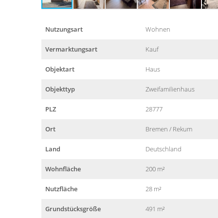
Nutzungsart
Wohnen
Vermarktungsart
Kauf
Objektart
Haus
Objekttyp
Zweifamilienhaus
PLZ
28777
Ort
Bremen / Rekum
Land
Deutschland
Wohnfläche
200 m²
Nutzfläche
28 m²
Grundstücksgröße
491 m²