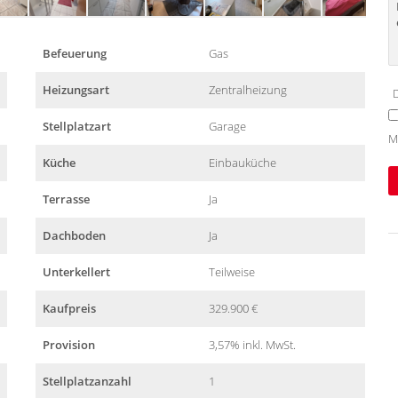
Befeuerung
Gas
Heizungsart
Zentralheizung
D
Stellplatzart
Garage
M
Küche
Einbauküche
Terrasse
Ja
Dachboden
Ja
Unterkellert
Teilweise
Kaufpreis
329.900 €
Provision
3,57% inkl. MwSt.
Stellplatzanzahl
1