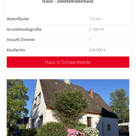
Haus - Zweifamilienhaus
Wohnfläche
173 m²
Grundstücksgröße
2.106 m²
Anzahl Zimmer
7
Kaufpreis
249.000 €
Haus
in Schwanewede