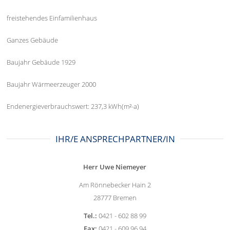
freistehendes Einfamilienhaus
Ganzes Gebäude
Baujahr Gebäude 1929
Baujahr Wärmeerzeuger 2000
Endenergieverbrauchswert: 237,3 kWh(m²-a)
IHR/E ANSPRECHPARTNER/IN
Herr Uwe Niemeyer
Am Rönnebecker Hain 2
28777 Bremen
Tel.:
0421 - 602 88 99
Fax:
0421 - 609 96 94