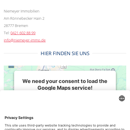
Niemeyer Immobilien
Am Rönnebecker Hain 2
28777 Bremen
Tel:
0421 602 88 99
info@niemeyer-immo.de
HIER FINDEN SIE UNS
We need your consent to load the
Google Maps service!
We use a third party service to embed map
BESUCHEN SIE UNS AUCH HIER
content that may collect data about your
activity. Please review the details and accept
the service to see this map.