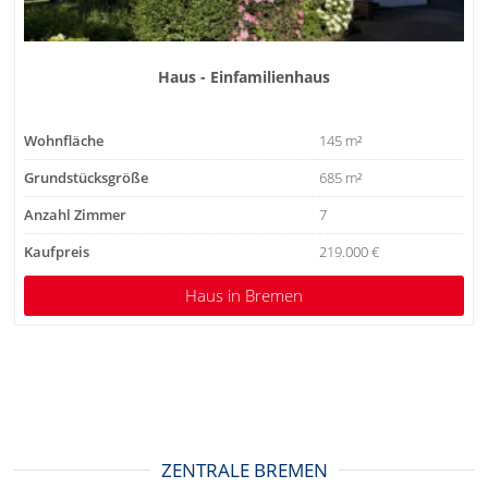
Haus - Einfamilienhaus
Wohnfläche
145 m²
Grundstücksgröße
685 m²
Anzahl Zimmer
7
Kaufpreis
219.000 €
Haus
in Bremen
ZENTRALE BREMEN